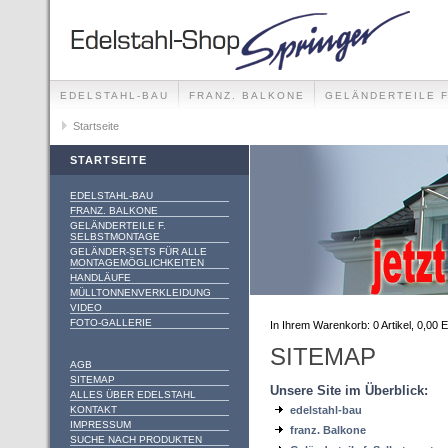
EDELSTAHL-BAU
FRANZ. BALKONE
GELÄNDERTEILE 
GELÄNDER-SETS FÜR ALLE MONTAGEMÖGLICHKEITEN
Startseite
STARTSEITE
EDELSTAHL-BAU
FRANZ. BALKONE
GELÄNDERTEILE F.
SELBSTMONTAGE
GELÄNDER-SETS FÜR ALLE
MONTAGEMÖGLICHKEITEN
HANDLÄUFE
MÜLLTONNENVERKLEIDUNG
VIDEO
FOTO-GALLERIE
In Ihrem Warenkorb:
0
Artikel,
0,00
E
SITEMAP
AGB
SITEMAP
Unsere Site im Überblick:
ALLES ÜBER EDELSTAHL
KONTAKT
edelstahl-bau
IMPRESSUM
franz. Balkone
SUCHE NACH PRODUKTEN