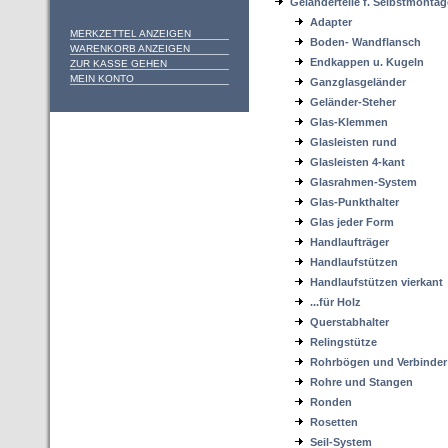
Geländerteile f. Selbstmontag
Adapter
MERKZETTEL ANZEIGEN
Boden- Wandflansch
WARENKORB ANZEIGEN
Endkappen u. Kugeln
ZUR KASSE GEHEN
MEIN KONTO
Ganzglasgeländer
Geländer-Steher
Glas-Klemmen
Glasleisten rund
Glasleisten 4-kant
Glasrahmen-System
Glas-Punkthalter
Glas jeder Form
Handlaufträger
Handlaufstützen
Handlaufstützen vierkant
...für Holz
Querstabhalter
Relingstütze
Rohrbögen und Verbinder
Rohre und Stangen
Ronden
Rosetten
Seil-System