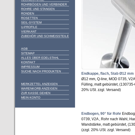
ROHRBÖGEN UND VERBINDER
ROHRE UND STANGEN
RONDEN
ROSETTEN
SEIL-SYSTEM
U-PROFILE
VIERKANT
ZUBEHÖR UND SCHWEISSTEILE
AGB
SITEMAP
ALLES ÜBER EDELSTAHL
KONTAKT
IMPRESSUM
SUCHE NACH PRODUKTEN
Endkappe, flach, Stab Ø12 mm
Ø12 mm, Q-line, MOD 0735, V2A 
MERKZETTEL ANZEIGEN
Fülling, matt gebürstet, (130735
WARENKORB ANZEIGEN
20% USt. zzgl. Versand)
ZUR KASSE GEHEN
MEIN KONTO
Endbogen, 90° für Rohr
Endboge
0739, V2A , Rohr nach Wahl, Ha
Wandstärke, matt gebürstet, (1
(zzgl. 20% USt. zzgl. Versand)