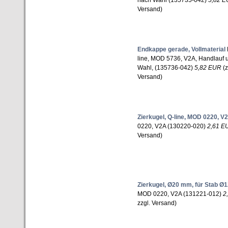
nach Wahl (135735-042)
5,82 
Versand)
Endkappe gerade, Vollmaterial
line, MOD 5736, V2A, Handlauf
Wahl, (135736-042)
5,82 EUR
(z
Versand)
Zierkugel, Q-line, MOD 0220, V
0220, V2A (130220-020)
2,61 E
Versand)
Zierkugel, Ø20 mm, für Stab 
MOD 0220, V2A (131221-012)
2
zzgl. Versand)