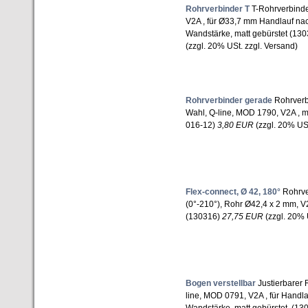
Rohrverbinder T
T-Rohrverbinde
V2A , für Ø33,7 mm Handlauf n
Wandstärke, matt gebürstet (13
(zzgl. 20% USt. zzgl. Versand)
Rohrverbinder gerade
Rohrverbi
Wahl, Q-line, MOD 1790, V2A , m
016-12)
3,80 EUR
(zzgl. 20% USt
Flex-connect, Ø 42, 180°
Rohrver
(0°-210°), Rohr Ø42,4 x 2 mm, V
(130316)
27,75 EUR
(zzgl. 20% 
Bogen verstellbar
Justierbarer 
line, MOD 0791, V2A , für Hand