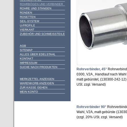
ROHRBÖGEN UND VERBINDER
ROHRE UND STANGEN
RONDEN
ROSETTEN
SEIL-SYSTEM
U-PROFILE
VIERKANT
ZUBEHÖR UND SCHWEISSTEILE
AGB
SITEMAP
ALLES ÜBER EDELSTAHL
KONTAKT
IMPRESSUM
SUCHE NACH PRODUKTEN
Rohrverbinder, 45°
Rohrverbinde
0300, V2A , Handlauf nach Wah
MERKZETTEL ANZEIGEN
matt gebürstet, (130300-242-12
WARENKORB ANZEIGEN
USt. zzgl. Versand)
ZUR KASSE GEHEN
MEIN KONTO
Rohrverbinder 90°
Rohrverbinde
Wahl, V2A, matt gebürste (1303
(zzgl. 20% USt. zzgl. Versand)