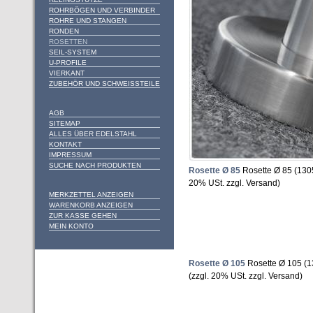
ROHRBÖGEN UND VERBINDER
ROHRE UND STANGEN
RONDEN
ROSETTEN
SEIL-SYSTEM
U-PROFILE
VIERKANT
ZUBEHÖR UND SCHWEISSTEILE
AGB
SITEMAP
ALLES ÜBER EDELSTAHL
KONTAKT
IMPRESSUM
SUCHE NACH PRODUKTEN
Rosette Ø 85
Rosette Ø 85 (13
20% USt. zzgl. Versand)
MERKZETTEL ANZEIGEN
WARENKORB ANZEIGEN
ZUR KASSE GEHEN
MEIN KONTO
Rosette Ø 105
Rosette Ø 105 (
(zzgl. 20% USt. zzgl. Versand)