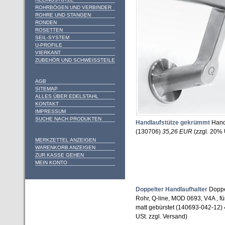
ROHRBÖGEN UND VERBINDER
ROHRE UND STANGEN
RONDEN
ROSETTEN
SEIL-SYSTEM
U-PROFILE
VIERKANT
ZUBEHÖR UND SCHWEISSTEILE
AGB
SITEMAP
ALLES ÜBER EDELSTAHL
KONTAKT
IMPRESSUM
SUCHE NACH PRODUKTEN
Handlaufstütze gekrümmt
Hand
(130706)
35,26 EUR
(zzgl. 20% 
MERKZETTEL ANZEIGEN
WARENKORB ANZEIGEN
ZUR KASSE GEHEN
MEIN KONTO
Doppelter Handlaufhalter
Doppel
Rohr, Q-line, MOD 0693, V4A , f
matt gebürstet (140693-042-12)
USt. zzgl. Versand)