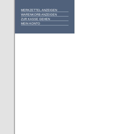
MERKZETTEL ANZEIGEN
WARENKORB ANZEIGEN
ZUR KASSE GEHEN
MEIN KONTO