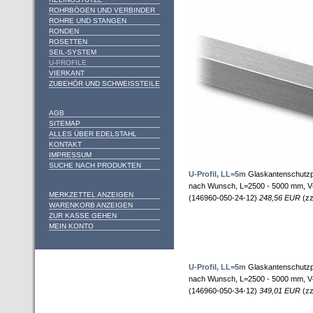
ROHRBÖGEN UND VERBINDER
ROHRE UND STANGEN
RONDEN
ROSETTEN
SEIL-SYSTEM
U-PROFILE
VIERKANT
ZUBEHÖR UND SCHWEISSTEILE
AGB
SITEMAP
ALLES ÜBER EDELSTAHL
KONTAKT
IMPRESSUM
SUCHE NACH PRODUKTEN
U-Profil, LL=5m
Glaskantenschutzpro
nach Wunsch, L=2500 - 5000 mm, V4A
MERKZETTEL ANZEIGEN
(146960-050-24-12)
248,56 EUR
(zz
WARENKORB ANZEIGEN
ZUR KASSE GEHEN
MEIN KONTO
U-Profil, LL=5m
Glaskantenschutzpro
nach Wunsch, L=2500 - 5000 mm, V4A
(146960-050-34-12)
349,01 EUR
(zz