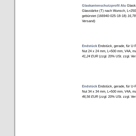
Glaskantenschutzprofil Alu
Glaska
Glasstärke (T) nach Wunsch, L=250
gebürstet (166940-025-18-18)
16,7
Versand)
Endstück
Endstück, gerade, für U-Pr
Nut 24 x 24 mm, L=500 mm, V4A, ma
41,24 EUR
(zzgl. 20% USt. zzgl. Ve
Endstück
Endstück, gerade, für U-Pr
Nut 34 x 34 mm, L=500 mm, V4A, ma
46,56 EUR
(zzgl. 20% USt. zzgl. Ve