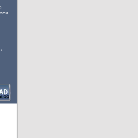
2
sfeld
-
 /
_