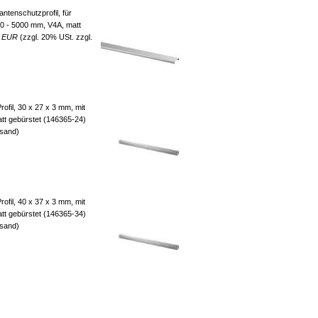
ntenschutzprofil, für
0 - 5000 mm, V4A, matt
8 EUR
(zzgl. 20% USt. zzgl.
ofil, 30 x 27 x 3 mm, mit
tt gebürstet (146365-24)
rsand)
ofil, 40 x 37 x 3 mm, mit
tt gebürstet (146365-34)
rsand)