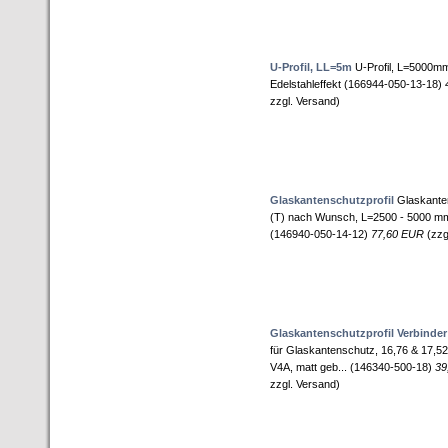
U-Profil, LL=5m
U-Profil, L=5000mm,
Edelstahleffekt (166944-050-13-18)
zzgl. Versand)
Glaskantenschutzprofil
Glaskanten
(T) nach Wunsch, L=2500 - 5000 mm
(146940-050-14-12)
77,60 EUR
(zzg
Glaskantenschutzprofil Verbinder
für Glaskantenschutz, 16,76 & 17,
V4A, matt geb... (146340-500-18)
39
zzgl. Versand)