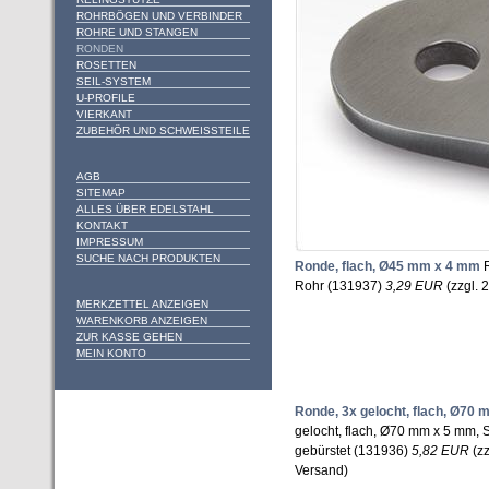
ROHRBÖGEN UND VERBINDER
ROHRE UND STANGEN
RONDEN
ROSETTEN
SEIL-SYSTEM
U-PROFILE
VIERKANT
ZUBEHÖR UND SCHWEISSTEILE
AGB
SITEMAP
ALLES ÜBER EDELSTAHL
KONTAKT
IMPRESSUM
SUCHE NACH PRODUKTEN
Ronde, flach, Ø45 mm x 4 mm
R
Rohr (131937)
3,29 EUR
(zzgl. 
MERKZETTEL ANZEIGEN
WARENKORB ANZEIGEN
ZUR KASSE GEHEN
MEIN KONTO
Ronde, 3x gelocht, flach, Ø70
gelocht, flach, Ø70 mm x 5 mm, 
gebürstet (131936)
5,82 EUR
(zz
Versand)