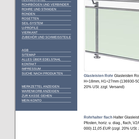
ROHRBÖGEN UND VERBINDER
ROHRE UND STANGEN
RONDEN
ROSETTEN
SEIL-SYSTEM
U-PROFILE
VIERKANT
ZUBEHÖR UND SCHWEISSTEILE
AGB
SITEMAP
ALLES ÜBER EDELSTAHL
KONTAKT
IMPRESSUM
SUCHE NACH PRODUKTEN
Glasleisten Rohr
Glasleisten 
H=18mm, H1=27mm (136930-50
MERKZETTEL ANZEIGEN
20% USt. zzgl. Versand)
WARENKORB ANZEIGEN
ZUR KASSE GEHEN
MEIN KONTO
Rohrhalter flach
Halter Glaslei
Pfosten, horiz. u. diag., flach, V
000)
11,05 EUR
(zzgl. 20% USt. 