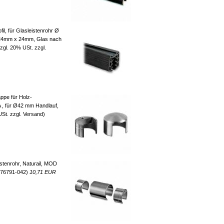
l, für Glasleistenrohr Ø
24mm x 24mm, Glas nach
zgl. 20% USt. zzgl.
pe für Holz-
 , für Ø42 mm Handlauf,
St. zzgl. Versand)
istenrohr, Naturail, MOD
(176791-042)
10,71 EUR