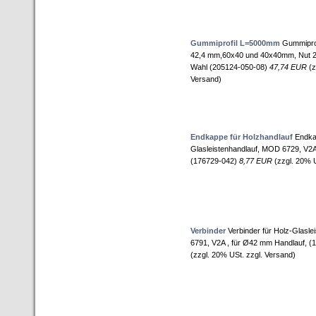
Gummiprofil L=5000mm
Gummiprofi
42,4 mm,60x40 und 40x40mm, Nut 
Wahl (205124-050-08)
47,74 EUR
(z
Versand)
Endkappe für Holzhandlauf
Endkap
Glasleistenhandlauf, MOD 6729, V2A
(176729-042)
8,77 EUR
(zzgl. 20% U
Verbinder
Verbinder für Holz-Glasle
6791, V2A , für Ø42 mm Handlauf, 
(zzgl. 20% USt. zzgl. Versand)