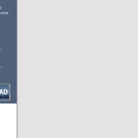
2
sfeld
-
 /
_