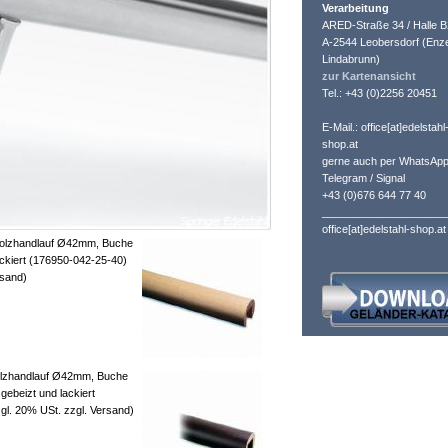
Verarbeitung
ARED-Straße 34 / Halle B
A-2544 Leobersdorf (Enze
Lindabrunn)
zur Kartenansicht
Tel.: +43 (0)2256 20451
E-Mail.: office[at]edelstahl
shop.at
gerne auch per WhatsApp
Telegram / Signal
+43 (0)676 644 77 40
_____________________
office[at]edelstahl-shop.at
Holzhandlauf Ø42mm, Buche
ckiert (176950-042-25-40)
rsand)
olzhandlauf Ø42mm, Buche
gebeizt und lackiert
gl. 20% USt. zzgl. Versand)