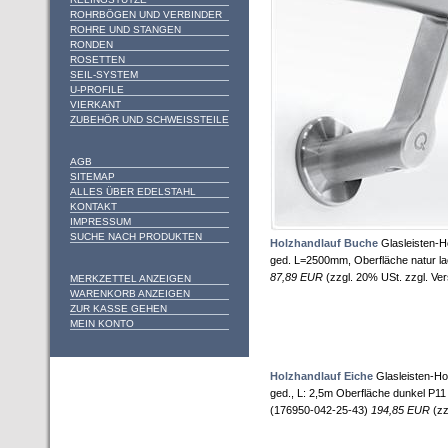
ROHRBÖGEN UND VERBINDER
ROHRE UND STANGEN
RONDEN
ROSETTEN
SEIL-SYSTEM
U-PROFILE
VIERKANT
ZUBEHÖR UND SCHWEISSTEILE
AGB
SITEMAP
ALLES ÜBER EDELSTAHL
KONTAKT
IMPRESSUM
SUCHE NACH PRODUKTEN
Holzhandlauf Buche
Glasleisten-
ged. L=2500mm, Oberfläche natur la
87,89 EUR
(zzgl. 20% USt. zzgl. Ve
MERKZETTEL ANZEIGEN
WARENKORB ANZEIGEN
ZUR KASSE GEHEN
MEIN KONTO
Holzhandlauf Eiche
Glasleisten-H
ged., L: 2,5m Oberfläche dunkel P11 
(176950-042-25-43)
194,85 EUR
(zz