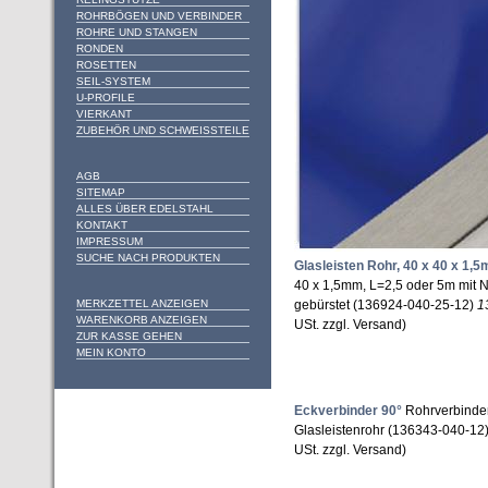
ROHRBÖGEN UND VERBINDER
ROHRE UND STANGEN
RONDEN
ROSETTEN
SEIL-SYSTEM
U-PROFILE
VIERKANT
ZUBEHÖR UND SCHWEISSTEILE
AGB
SITEMAP
ALLES ÜBER EDELSTAHL
KONTAKT
IMPRESSUM
SUCHE NACH PRODUKTEN
Glasleisten Rohr, 40 x 40 x 1,
40 x 1,5mm, L=2,5 oder 5m mit 
MERKZETTEL ANZEIGEN
gebürstet (136924-040-25-12)
1
WARENKORB ANZEIGEN
USt. zzgl. Versand)
ZUR KASSE GEHEN
MEIN KONTO
Eckverbinder 90°
Rohrverbinder 
Glasleistenrohr (136343-040-12
USt. zzgl. Versand)