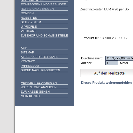
ROHRBÖGEN UND VERBINDER
ROHRE UND STANGEN
Zuschnittkosten EUR 4,90 per Stk.
RONDEN
ROSETTEN
SEIL-SYSTEM
U-PROFILE
VIERKANT
ZUBEHÖR UND SCHWEISSTEILE
Produkt-ID: 130900-233-XX-12
AGB
SITEMAP
ALLES ÜBER EDELSTAHL
Durchmesser::
KONTAKT
Anzahl:
Meter
IMPRESSUM
SUCHE NACH PRODUKTEN
Dieses Produkt weiterempfehlen
MERKZETTEL ANZEIGEN
WARENKORB ANZEIGEN
ZUR KASSE GEHEN
MEIN KONTO