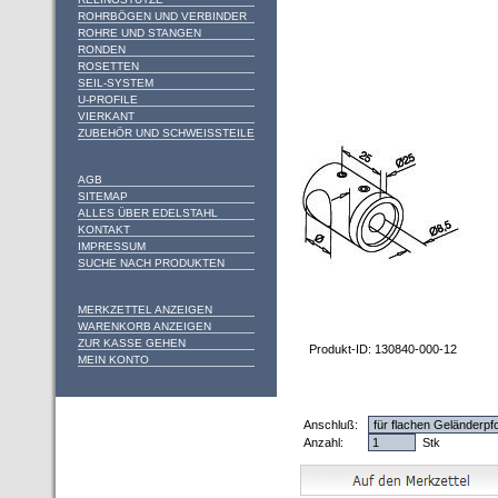
ROHRBÖGEN UND VERBINDER
ROHRE UND STANGEN
RONDEN
ROSETTEN
SEIL-SYSTEM
U-PROFILE
VIERKANT
ZUBEHÖR UND SCHWEISSTEILE
AGB
SITEMAP
ALLES ÜBER EDELSTAHL
KONTAKT
IMPRESSUM
SUCHE NACH PRODUKTEN
MERKZETTEL ANZEIGEN
WARENKORB ANZEIGEN
ZUR KASSE GEHEN
Produkt-ID: 130840-000-12
MEIN KONTO
Anschluß:
Anzahl:
Stk