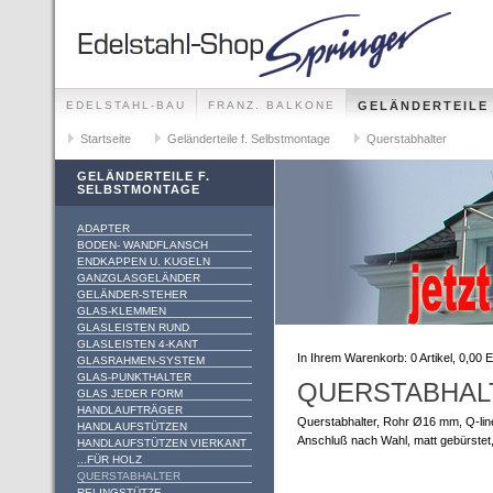
EDELSTAHL-BAU
FRANZ. BALKONE
GELÄNDERTEILE
GELÄNDER-SETS FÜR ALLE MONTAGEMÖGLICHKEITEN
Startseite
Geländerteile f. Selbstmontage
Querstabhalter
GELÄNDERTEILE F.
SELBSTMONTAGE
ADAPTER
BODEN- WANDFLANSCH
ENDKAPPEN U. KUGELN
GANZGLASGELÄNDER
GELÄNDER-STEHER
GLAS-KLEMMEN
GLASLEISTEN RUND
GLASLEISTEN 4-KANT
In Ihrem Warenkorb:
0
Artikel,
0,00
E
GLASRAHMEN-SYSTEM
GLAS-PUNKTHALTER
QUERSTABHALT
GLAS JEDER FORM
HANDLAUFTRÄGER
Querstabhalter, Rohr Ø16 mm, Q-lin
HANDLAUFSTÜTZEN
Anschluß nach Wahl, matt gebürstet
HANDLAUFSTÜTZEN VIERKANT
...FÜR HOLZ
QUERSTABHALTER
RELINGSTÜTZE