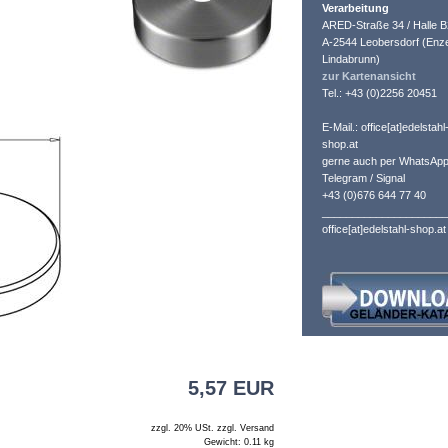
Verarbeitung
ARED-Straße 34 / Halle B
A-2544 Leobersdorf (Enze
Lindabrunn)
zur Kartenansicht
Tel.: +43 (0)2256 20451
E-Mail.: office[at]edelstahl
shop.at
gerne auch per WhatsApp
Telegram / Signal
+43 (0)676 644 77 40
_____________________
office[at]edelstahl-shop.at
5,57 EUR
zzgl. 20% USt. zzgl. Versand
Gewicht: 0.11 kg