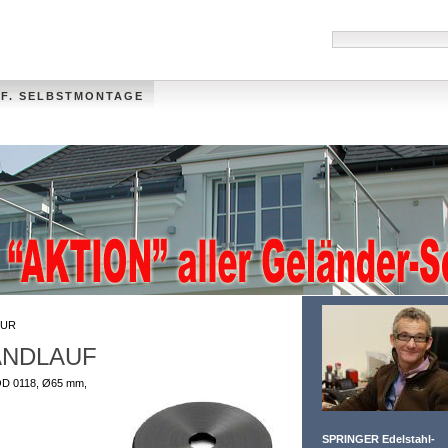
 F. SELBSTMONTAGE
HANDLÄUFE
MÜLLTONNENVERKLEIDUNG
VIDEO
FOTO-GALLER
UR
ANDLAUF
OD 0118, Ø65 mm,
SPRINGER Edelstahl-