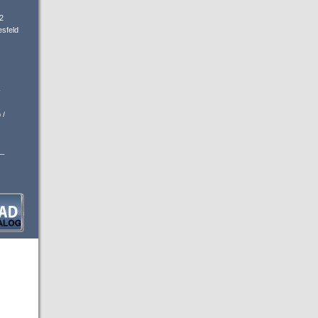
2
sfeld
-
 /
_