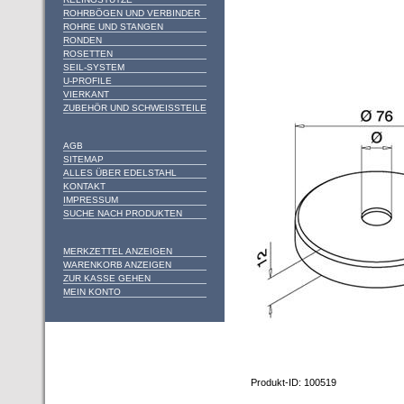
ROHRBÖGEN UND VERBINDER
ROHRE UND STANGEN
RONDEN
ROSETTEN
SEIL-SYSTEM
U-PROFILE
VIERKANT
ZUBEHÖR UND SCHWEISSTEILE
AGB
SITEMAP
ALLES ÜBER EDELSTAHL
KONTAKT
IMPRESSUM
SUCHE NACH PRODUKTEN
MERKZETTEL ANZEIGEN
WARENKORB ANZEIGEN
ZUR KASSE GEHEN
MEIN KONTO
Produkt-ID: 100519