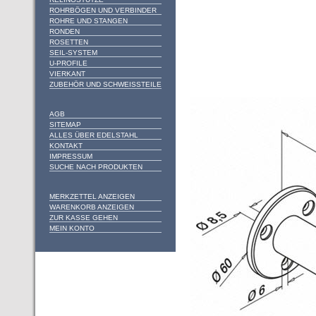
ROHRBÖGEN UND VERBINDER
ROHRE UND STANGEN
RONDEN
ROSETTEN
SEIL-SYSTEM
U-PROFILE
VIERKANT
ZUBEHÖR UND SCHWEISSTEILE
AGB
SITEMAP
ALLES ÜBER EDELSTAHL
KONTAKT
IMPRESSUM
SUCHE NACH PRODUKTEN
MERKZETTEL ANZEIGEN
WARENKORB ANZEIGEN
ZUR KASSE GEHEN
MEIN KONTO