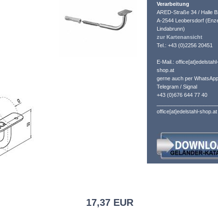
Verarbeitung
ARED-Straße 34 / Halle B
A-2544 Leobersdorf (Enze
Lindabrunn)
zur Kartenansicht
Tel.: +43 (0)2256 20451
E-Mail.: office[at]edelstahl
shop.at
gerne auch per WhatsApp
Telegram / Signal
+43 (0)676 644 77 40
_____________________
office[at]edelstahl-shop.at
17,37 EUR