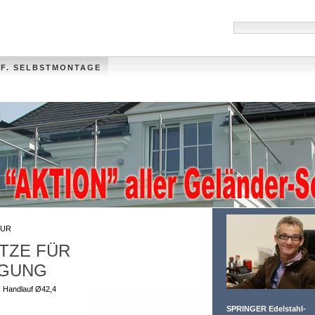
 F. SELBSTMONTAGE
HANDLÄUFE
MÜLLTONNENVERKLEIDUNG
VIDEO
FOTO-GALLER
UR
TZE FÜR
IGUNG
, Handlauf Ø42,4
SPRINGER Edelstahl-