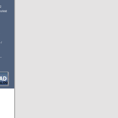
2
sfeld
-
 /
_