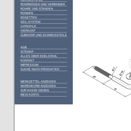
ROHRBÖGEN UND VERBINDER
ROHRE UND STANGEN
RONDEN
ROSETTEN
SEIL-SYSTEM
U-PROFILE
VIERKANT
ZUBEHÖR UND SCHWEISSTEILE
AGB
SITEMAP
ALLES ÜBER EDELSTAHL
KONTAKT
IMPRESSUM
SUCHE NACH PRODUKTEN
MERKZETTEL ANZEIGEN
WARENKORB ANZEIGEN
ZUR KASSE GEHEN
MEIN KONTO