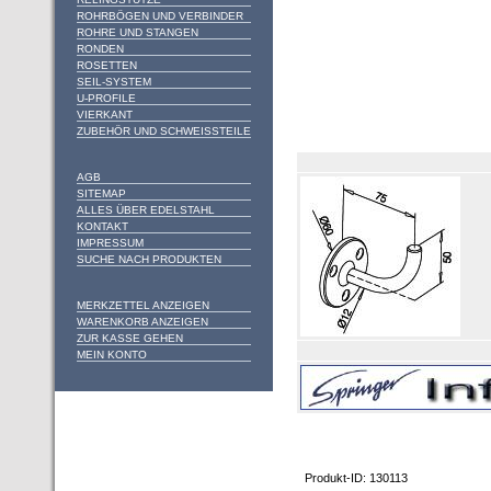
ROHRBÖGEN UND VERBINDER
ROHRE UND STANGEN
RONDEN
ROSETTEN
SEIL-SYSTEM
U-PROFILE
VIERKANT
ZUBEHÖR UND SCHWEISSTEILE
AGB
SITEMAP
ALLES ÜBER EDELSTAHL
KONTAKT
IMPRESSUM
SUCHE NACH PRODUKTEN
MERKZETTEL ANZEIGEN
WARENKORB ANZEIGEN
ZUR KASSE GEHEN
MEIN KONTO
Produkt-ID: 130113