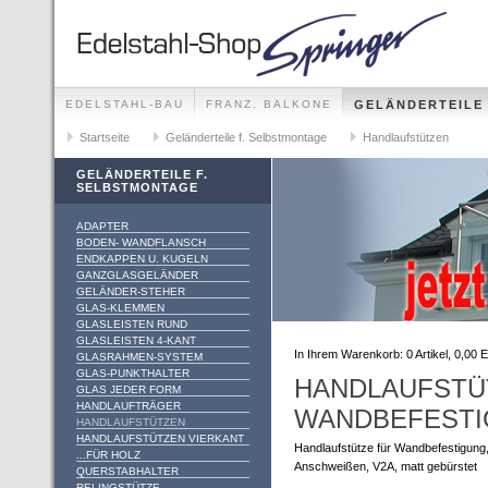
EDELSTAHL-BAU
FRANZ. BALKONE
GELÄNDERTEILE
GELÄNDER-SETS FÜR ALLE MONTAGEMÖGLICHKEITEN
Startseite
Geländerteile f. Selbstmontage
Handlaufstützen
GELÄNDERTEILE F.
SELBSTMONTAGE
ADAPTER
BODEN- WANDFLANSCH
ENDKAPPEN U. KUGELN
GANZGLASGELÄNDER
GELÄNDER-STEHER
GLAS-KLEMMEN
GLASLEISTEN RUND
GLASLEISTEN 4-KANT
In Ihrem Warenkorb:
0
Artikel,
0,00
E
GLASRAHMEN-SYSTEM
GLAS-PUNKTHALTER
HANDLAUFSTÜ
GLAS JEDER FORM
HANDLAUFTRÄGER
WANDBEFEST
HANDLAUFSTÜTZEN
HANDLAUFSTÜTZEN VIERKANT
Handlaufstütze für Wandbefestigung
...FÜR HOLZ
Anschweißen, V2A, matt gebürstet
QUERSTABHALTER
RELINGSTÜTZE