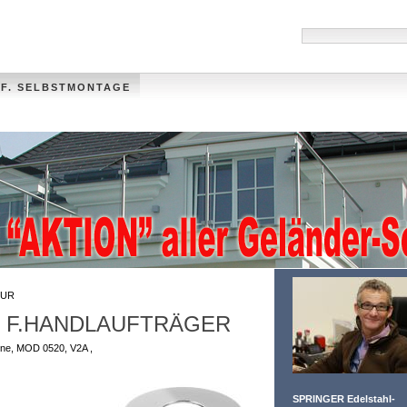
 F. SELBSTMONTAGE
HANDLÄUFE
MÜLLTONNENVERKLEIDUNG
VIDEO
FOTO-GALLER
UR
 F.HANDLAUFTRÄGER
line, MOD 0520, V2A ,
SPRINGER Edelstahl-