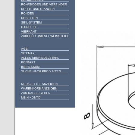
ROHRBÖGEN UND VERBINDER
ROHRE UND STANGEN
RONDEN
ROSETTEN
SEIL-SYSTEM
U-PROFILE
VIERKANT
ZUBEHÖR UND SCHWEISSTEILE
AGB
SITEMAP
ALLES ÜBER EDELSTAHL
KONTAKT
IMPRESSUM
SUCHE NACH PRODUKTEN
MERKZETTEL ANZEIGEN
WARENKORB ANZEIGEN
ZUR KASSE GEHEN
MEIN KONTO