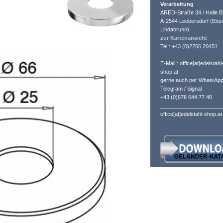
Verarbeitung
ARED-Straße 34 / Halle B
A-2544 Leobersdorf (Enze
Lindabrunn)
zur Kartenansicht
Tel.: +43 (0)2256 20451
E-Mail.: office[at]edelstahl
shop.at
gerne auch per WhatsApp
Telegram / Signal
+43 (0)676 644 77 40
_____________________
office[at]edelstahl-shop.at