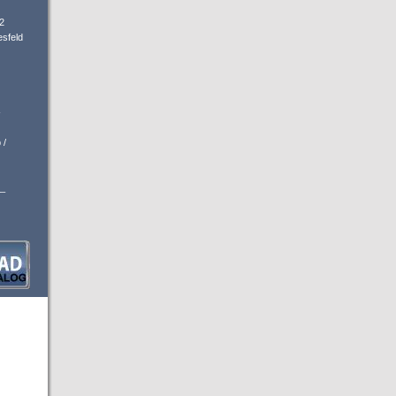
2
sfeld
-
 /
_