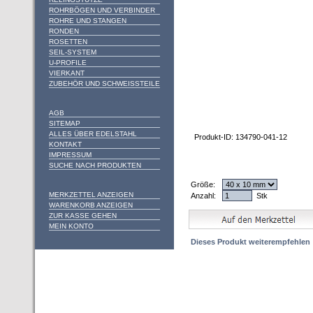
ROHRBÖGEN UND VERBINDER
ROHRE UND STANGEN
RONDEN
ROSETTEN
SEIL-SYSTEM
U-PROFILE
VIERKANT
ZUBEHÖR UND SCHWEISSTEILE
AGB
SITEMAP
ALLES ÜBER EDELSTAHL
Produkt-ID: 134790-041-12
KONTAKT
IMPRESSUM
SUCHE NACH PRODUKTEN
Größe:
MERKZETTEL ANZEIGEN
Anzahl:
Stk
WARENKORB ANZEIGEN
ZUR KASSE GEHEN
MEIN KONTO
Dieses Produkt weiterempfehlen