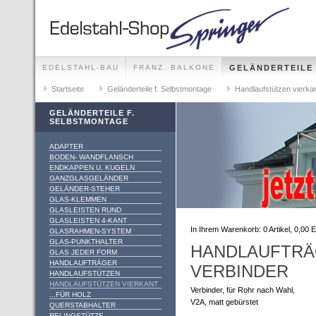
EDELSTAHL-BAU
FRANZ. BALKONE
GELÄNDERTEILE
GELÄNDER-SETS FÜR ALLE MONTAGEMÖGLICHKEITEN
Startseite
Geländerteile f. Selbstmontage
Handlaufstützen vierka
GELÄNDERTEILE F.
SELBSTMONTAGE
ADAPTER
BODEN- WANDFLANSCH
ENDKAPPEN U. KUGELN
GANZGLASGELÄNDER
GELÄNDER-STEHER
GLAS-KLEMMEN
GLASLEISTEN RUND
GLASLEISTEN 4-KANT
In Ihrem Warenkorb:
0
Artikel,
0,00
E
GLASRAHMEN-SYSTEM
GLAS-PUNKTHALTER
HANDLAUFTRÄ
GLAS JEDER FORM
HANDLAUFTRÄGER
VERBINDER
HANDLAUFSTÜTZEN
HANDLAUFSTÜTZEN VIERKANT
Verbinder, für Rohr nach Wahl,
...FÜR HOLZ
V2A, matt gebürstet
QUERSTABHALTER
RELINGSTÜTZE