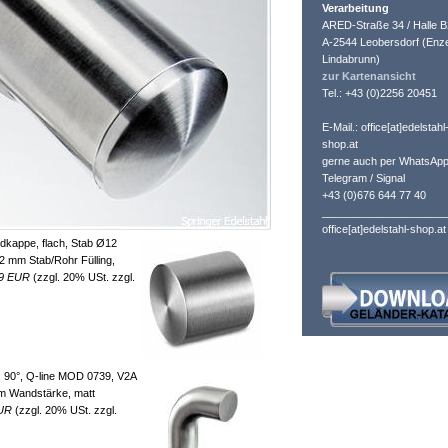
Verarbeitung
ARED-Straße 34 / Halle B
A-2544 Leobersdorf (Enze
Lindabrunn)
zur Kartenansicht
Tel.: +43 (0)2256 20451
E-Mail.: office[at]edelstahl
shop.at
gerne auch per WhatsApp
Telegram / Signal
+43 (0)676 644 77 40
_____________________
office[at]edelstahl-shop.at
kappe, flach, Stab Ø12
2 mm Stab/Rohr Fülling,
69 EUR
(zzgl. 20% USt. zzgl.
 90°, Q-line MOD 0739, V2A
mm Wandstärke, matt
EUR
(zzgl. 20% USt. zzgl.