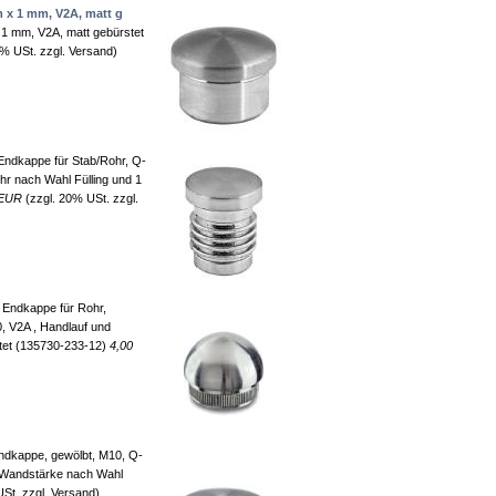
 x 1 mm, V2A, matt g
1 mm, V2A, matt gebürstet
% USt. zzgl. Versand)
ndkappe für Stab/Rohr, Q-
hr nach Wahl Fülling und 1
 EUR
(zzgl. 20% USt. zzgl.
Endkappe für Rohr,
, V2A , Handlauf und
tet (135730-233-12)
4,00
dkappe, gewölbt, M10, Q-
d Wandstärke nach Wahl
St. zzgl. Versand)