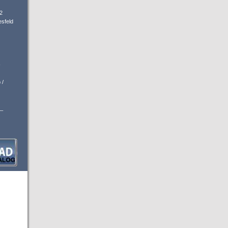
2
sfeld
-
 /
_