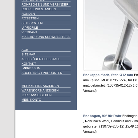
ROHRBÖGEN UND VERBINDER
ROHRE UND STANGEN
RONDEN
ROSETTEN
SEIL-SYSTEM
U-PROFILE
VIERKANT
ZUBEHÖR UND SCHWEISSTEILE
AGB
SITEMAP
ALLES ÜBER EDELSTAHL
KONTAKT
IMPRESSUM
SUCHE NACH PRODUKTEN
Endkappe, flach, Stab Ø12 mm
End
mm, Q-line, MOD 0735, V2A , für Ø1
matt gebürstet, (130735-012-12)
1,
MERKZETTEL ANZEIGEN
WARENKORB ANZEIGEN
Versand)
ZUR KASSE GEHEN
MEIN KONTO
Endbogen, 90° für Rohr
Endbogen,
, Rohr nach Wahl, Handlauf und 2 
gebürstet, (130739-233-12)
13,49 
Versand)