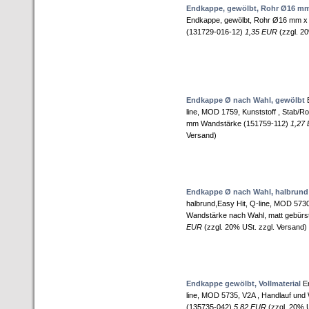
Endkappe, gewölbt, Rohr Ø16 mm
Endkappe, gewölbt, Rohr Ø16 mm x 
(131729-016-12)
1,35 EUR
(zzgl. 20
Endkappe Ø nach Wahl, gewölbt
E
line, MOD 1759, Kunststoff , Stab/Ro
mm Wandstärke (151759-112)
1,27
Versand)
Endkappe Ø nach Wahl, halbrund
halbrund,Easy Hit, Q-line, MOD 5730
Wandstärke nach Wahl, matt gebürs
EUR
(zzgl. 20% USt. zzgl. Versand)
Endkappe gewölbt, Vollmaterial
En
line, MOD 5735, V2A , Handlauf un
(135735-042)
5,82 EUR
(zzgl. 20% U