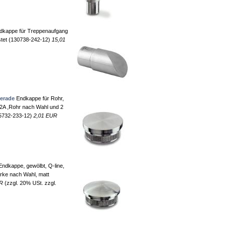
kappe für Treppenaufgang
stet (130738-242-12)
15,01
gerade
Endkappe für Rohr,
V2A ,Rohr nach Wahl und 2
35732-233-12)
2,01 EUR
ndkappe, gewölbt, Q-line,
ke nach Wahl, matt
UR
(zzgl. 20% USt. zzgl.