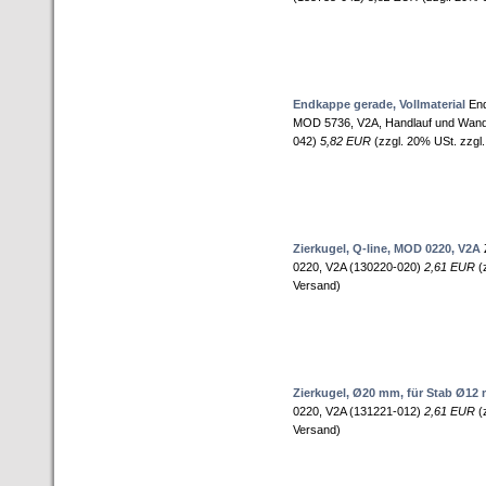
Endkappe gerade, Vollmaterial
End
MOD 5736, V2A, Handlauf und Wand
042)
5,82 EUR
(zzgl. 20% USt. zzgl
Zierkugel, Q-line, MOD 0220, V2A
0220, V2A (130220-020)
2,61 EUR
(z
Versand)
Zierkugel, Ø20 mm, für Stab Ø12
0220, V2A (131221-012)
2,61 EUR
(z
Versand)