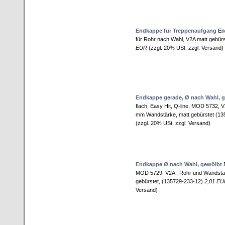
Endkappe für Treppenaufgang
End
für Rohr nach Wahl, V2A matt gebür
EUR
(zzgl. 20% USt. zzgl. Versand)
Endkappe gerade, Ø nach Wahl, 
flach, Easy Hit, Q-line, MOD 5732, 
mm Wandstärke, matt gebürstet (1
(zzgl. 20% USt. zzgl. Versand)
Endkappe Ø nach Wahl, gewölbt
E
MOD 5729, V2A , Rohr und Wandstär
gebürstet, (135729-233-12)
2,01 E
Versand)