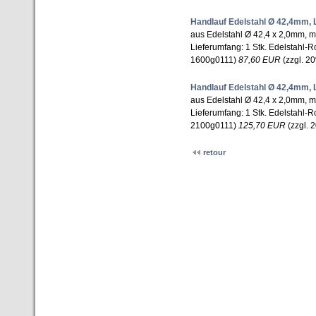
Handlauf Edelstahl Ø 42,4mm,
aus Edelstahl Ø 42,4 x 2,0mm, m
Lieferumfang: 1 Stk. Edelstahl-R
1600g0111)
87,60 EUR
(zzgl. 20
Handlauf Edelstahl Ø 42,4mm,
aus Edelstahl Ø 42,4 x 2,0mm, m
Lieferumfang: 1 Stk. Edelstahl-R
2100g0111)
125,70 EUR
(zzgl. 
retour
Adapter; Balkongeländer; Drahtse
Geländer;Geländerpfosten; Geländ
Handlaufträger; Handläufe; Klem
Querstabhalter; Rohrbögen; Rond
Webshop; balkon geländer; bau sh
geländer; edelstahl geländer shop
garten shop; geländer glas; gelä
Edelstahlgeländer; Edelstahlhand
Edelstahltreppen; Edelstahlverar
Küchenplatten; Metallbearbeitung