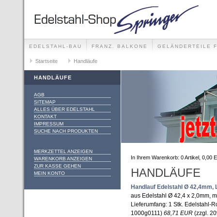
EDELSTAHL-BAU
FRANZ. BALKONE
GELÄNDERTEILE 
GELÄNDER-SETS FÜR ALLE MONTAGEMÖGLICHKEITEN
Startseite
Handläufe
HANDLÄUFE
AGB
SITEMAP
ALLES ÜBER EDELSTAHL
KONTAKT
IMPRESSUM
SUCHE NACH PRODUKTEN
MERKZETTEL ANZEIGEN
In Ihrem Warenkorb:
0
Artikel,
0,00
E
WARENKORB ANZEIGEN
ZUR KASSE GEHEN
HANDLÄUFE
MEIN KONTO
Handlauf Edelstahl Ø 42,4mm,
aus Edelstahl Ø 42,4 x 2,0mm, m
Lieferumfang: 1 Stk. Edelstahl-R
1000g0111)
68,71 EUR
(zzgl. 20