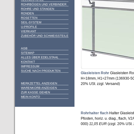
ROHRBÖGEN UND VERBINDER
ROHRE UND STANGEN
RONDEN
ROSETTEN
SEIL-SYSTEM
U-PROFILE
VIERKANT
ZUBEHÖR UND SCHWEISSTEILE
AGB
SITEMAP
ALLES ÜBER EDELSTAHL
KONTAKT
IMPRESSUM
SUCHE NACH PRODUKTEN
Glasleisten Rohr
Glasleisten 
H=18mm, H1=27mm (136930-50
MERKZETTEL ANZEIGEN
20% USt. zzgl. Versand)
WARENKORB ANZEIGEN
ZUR KASSE GEHEN
MEIN KONTO
Rohrhalter flach
Halter Glaslei
Pfosten, horiz. u. diag., flach, V
000)
11,05 EUR
(zzgl. 20% USt. 