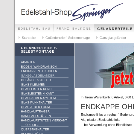
EDELSTAHL-BAU
FRANZ. BALKONE
GELÄNDERTEILE
GELÄNDER-SETS FÜR ALLE MONTAGEMÖGLICHKEITEN
Startseite
Geländerteile f. Selbstmontage
Ganzglasgeländer
GELÄNDERTEILE F.
SELBSTMONTAGE
ADAPTER
BODEN- WANDFLANSCH
ENDKAPPEN U. KUGELN
GANZGLASGELÄNDER
GELÄNDER-STEHER
GLAS-KLEMMEN
GLASLEISTEN RUND
GLASLEISTEN 4-KANT
In Ihrem Warenkorb:
0
Artikel,
0,00
E
GLASRAHMEN-SYSTEM
GLAS-PUNKTHALTER
ENDKAPPE OHN
GLAS JEDER FORM
HANDLAUFTRÄGER
Endkappe links u. rechts f. Bodenprof
HANDLAUFSTÜTZEN
Alu, eloxiert Edelstahleffekt
HANDLAUFSTÜTZEN VIERKANT
-- bei Verwendung ohne Blendleiste
...FÜR HOLZ
QUERSTABHALTER
RELINGSTÜTZE