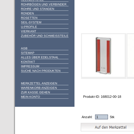
ROHRBÖGEN UND VERBINDER
ROHRE UND STANGEN
RONDEN
ROSETTEN
SEIL-SYSTEM
U-PROFILE
VIERKANT
ZUBEHÖR UND SCHWEISSTEILE
AGB
SITEMAP
ALLES ÜBER EDELSTAHL
KONTAKT
IMPRESSUM
SUCHE NACH PRODUKTEN
MERKZETTEL ANZEIGEN
WARENKORB ANZEIGEN
ZUR KASSE GEHEN
Produkt-ID: 168012-00-18
MEIN KONTO
Anzahl:
Stk