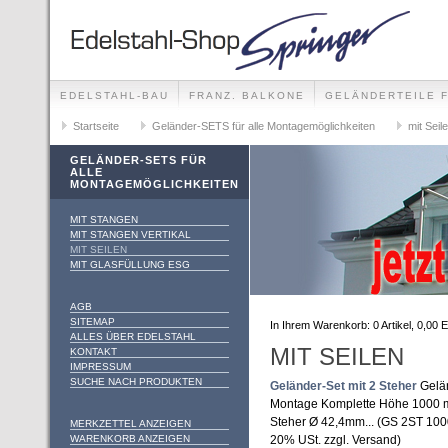
EDELSTAHL-BAU
FRANZ. BALKONE
GELÄNDERTEILE 
GELÄNDER-SETS FÜR ALLE MONTAGEMÖGLICHKEITE
Startseite
Geländer-SETS für alle Montagemöglichkeiten
mit Seil
FOTO-GALLERIE
GELÄNDER-SETS FÜR
ALLE
MONTAGEMÖGLICHKEITEN
MIT STANGEN
MIT STANGEN VERTIKAL
MIT SEILEN
MIT GLASFÜLLUNG ESG
AGB
SITEMAP
In Ihrem Warenkorb:
0
Artikel,
0,00
E
ALLES ÜBER EDELSTAHL
MIT SEILEN
KONTAKT
IMPRESSUM
SUCHE NACH PRODUKTEN
Geländer-Set mit 2 Steher
Gelän
Montage Komplette Höhe 1000 m
Steher Ø 42,4mm... (GS 2ST 10
MERKZETTEL ANZEIGEN
WARENKORB ANZEIGEN
20% USt. zzgl. Versand)