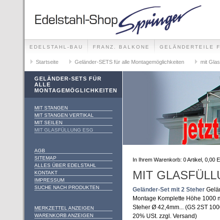
EDELSTAHL-BAU
FRANZ. BALKONE
GELÄNDERTEILE 
GELÄNDER-SETS FÜR ALLE MONTAGEMÖGLICHKEITE
Startseite
Geländer-SETS für alle Montagemöglichkeiten
mit Gla
FOTO-GALLERIE
GELÄNDER-SETS FÜR
ALLE
MONTAGEMÖGLICHKEITEN
MIT STANGEN
MIT STANGEN VERTIKAL
MIT SEILEN
MIT GLASFÜLLUNG ESG
AGB
SITEMAP
In Ihrem Warenkorb:
0
Artikel,
0,00
E
ALLES ÜBER EDELSTAHL
MIT GLASFÜL
KONTAKT
IMPRESSUM
SUCHE NACH PRODUKTEN
Geländer-Set mit 2 Steher
Gelän
Montage Komplette Höhe 1000 m
Steher Ø 42,4mm... (GS 2ST 10
MERKZETTEL ANZEIGEN
WARENKORB ANZEIGEN
20% USt. zzgl. Versand)