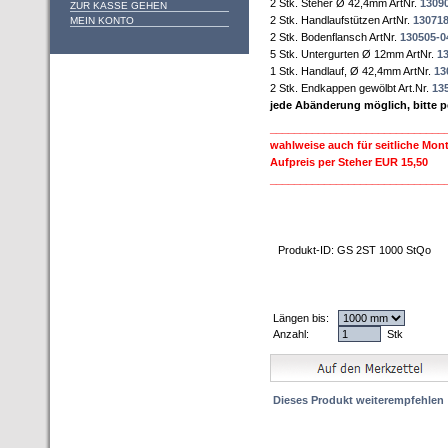
2 Stk. Steher Ø 42,4mm ArtNr.
1309
ZUR KASSE GEHEN
2 Stk. Handlaufstützen ArtNr.
130718
MEIN KONTO
2 Stk. Bodenflansch ArtNr.
130505-0
5 Stk. Untergurten Ø 12mm ArtNr.
1
1 Stk. Handlauf, Ø 42,4mm ArtNr.
13
2 Stk. Endkappen gewölbt Art.Nr.
13
jede Abänderung möglich, bitte p
_____________________________
wahlweise auch für seitliche Mon
Aufpreis per Steher EUR 15,50
_____________________________
Produkt-ID: GS 2ST 1000 StQo
Längen bis:
Anzahl:
Stk
Dieses Produkt weiterempfehlen