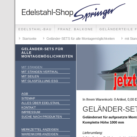
EDELSTAHL-BAU
FRANZ. BALKONE
GELÄNDERTEILE 
GELÄNDER-SETS FÜR ALLE MONTAGEMÖGLICHKEITE
Startseite
Geländer-SETS für alle Montagemöglichkeiten
mit Sta
FOTO-GALLERIE
GELÄNDER-SETS FÜR
ALLE
MONTAGEMÖGLICHKEITEN
MIT STANGEN
MIT STANGEN VERTIKAL
MIT SEILEN
MIT GLASFÜLLUNG ESG
AGB
SITEMAP
In Ihrem Warenkorb:
0
Artikel,
0,00
E
ALLES ÜBER EDELSTAHL
GELÄNDER-SET
KONTAKT
IMPRESSUM
SUCHE NACH PRODUKTEN
Geländerset für aufgesetzte Mon
Komplette Höhe 1000 mm
MERKZETTEL ANZEIGEN
Lieferumfang:
WARENKORB ANZEIGEN