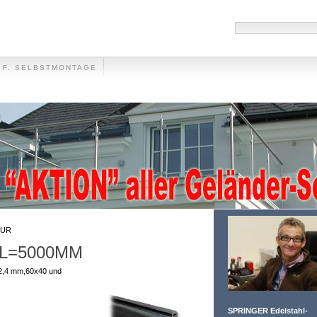
 F. SELBSTMONTAGE
HANDLÄUFE
MÜLLTONNENVERKLEIDUNG
VIDEO
FOTO-GALLER
UR
L=5000MM
 42,4 mm,60x40 und
SPRINGER Edelstahl-