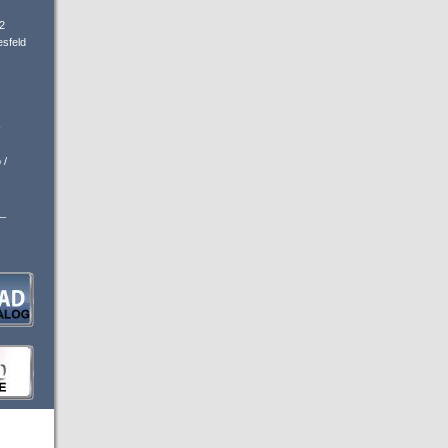
2
sfeld
-
 /
_