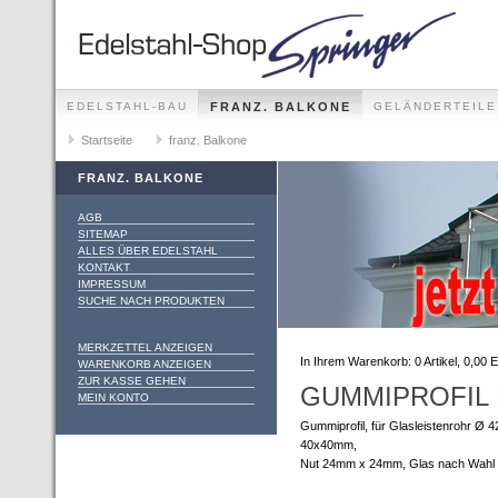
EDELSTAHL-BAU
FRANZ. BALKONE
GELÄNDERTEILE
GELÄNDER-SETS FÜR ALLE MONTAGEMÖGLICHKEITEN
Startseite
franz. Balkone
FRANZ. BALKONE
AGB
SITEMAP
ALLES ÜBER EDELSTAHL
KONTAKT
IMPRESSUM
SUCHE NACH PRODUKTEN
MERKZETTEL ANZEIGEN
In Ihrem Warenkorb:
0
Artikel,
0,00
E
WARENKORB ANZEIGEN
ZUR KASSE GEHEN
GUMMIPROFIL 
MEIN KONTO
Gummiprofil, für Glasleistenrohr Ø
40x40mm,
Nut 24mm x 24mm, Glas nach Wahl