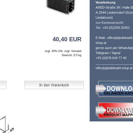
Verarbeitung
ARED-Straße 34 / Halle B
A-2544 Leobersdorf (Enze
Lindabrunn)
zur Kartenansicht
Tel.: +43 (0)2256 20451
40,40 EUR
E-Mail.: office[at]edelstahl
shop.at
gerne auch per WhatsApp
zzgl. 20% USt. zzgl. Versand
Telegram / Signal
Gewicht: 0.5 kg
+43 (0)676 644 77 40
_____________________
office[at]edelstahl-shop.at