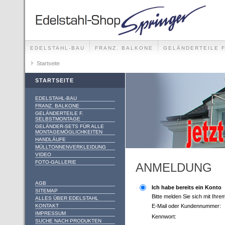
EDELSTAHL-BAU
FRANZ. BALKONE
GELÄNDERTEILE 
GELÄNDER-SETS FÜR ALLE MONTAGEMÖGLICHKEITEN
Startseite
STARTSEITE
EDELSTAHL-BAU
FRANZ. BALKONE
GELÄNDERTEILE F.
SELBSTMONTAGE
GELÄNDER-SETS FÜR ALLE
MONTAGEMÖGLICHKEITEN
HANDLÄUFE
MÜLLTONNENVERKLEIDUNG
VIDEO
FOTO-GALLERIE
ANMELDUNG
AGB
Ich habe bereits ein Konto
SITEMAP
Bitte melden Sie sich mit Ihr
ALLES ÜBER EDELSTAHL
KONTAKT
E-Mail oder Kundennummer:
IMPRESSUM
Kennwort:
SUCHE NACH PRODUKTEN