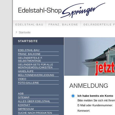
EDELSTAHL-BAU
FRANZ. BALKONE
GELÄNDERTEILE 
GELÄNDER-SETS FÜR ALLE MONTAGEMÖGLICHKEITEN
Startseite
STARTSEITE
EDELSTAHL-BAU
FRANZ. BALKONE
GELÄNDERTEILE F.
SELBSTMONTAGE
GELÄNDER-SETS FÜR ALLE
MONTAGEMÖGLICHKEITEN
HANDLÄUFE
MÜLLTONNENVERKLEIDUNG
VIDEO
FOTO-GALLERIE
ANMELDUNG
AGB
Ich habe bereits ein Konto
SITEMAP
Bitte melden Sie sich mit Ihr
ALLES ÜBER EDELSTAHL
KONTAKT
E-Mail oder Kundennummer:
IMPRESSUM
Kennwort:
SUCHE NACH PRODUKTEN