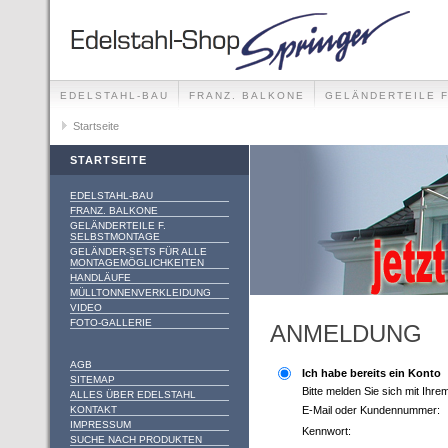
EDELSTAHL-BAU
FRANZ. BALKONE
GELÄNDERTEILE 
GELÄNDER-SETS FÜR ALLE MONTAGEMÖGLICHKEITEN
Startseite
STARTSEITE
EDELSTAHL-BAU
FRANZ. BALKONE
GELÄNDERTEILE F.
SELBSTMONTAGE
GELÄNDER-SETS FÜR ALLE
MONTAGEMÖGLICHKEITEN
HANDLÄUFE
MÜLLTONNENVERKLEIDUNG
VIDEO
FOTO-GALLERIE
ANMELDUNG
AGB
Ich habe bereits ein Konto
SITEMAP
Bitte melden Sie sich mit Ihr
ALLES ÜBER EDELSTAHL
KONTAKT
E-Mail oder Kundennummer:
IMPRESSUM
Kennwort:
SUCHE NACH PRODUKTEN