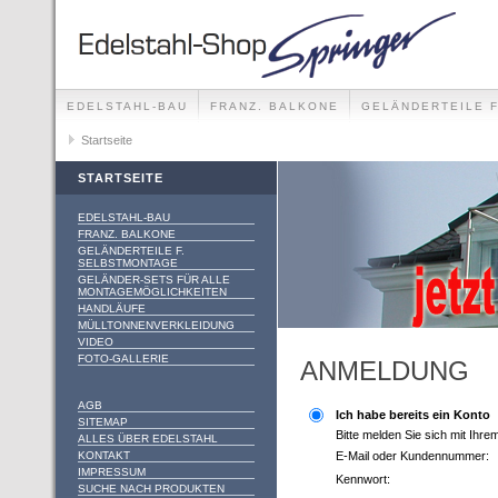
EDELSTAHL-BAU
FRANZ. BALKONE
GELÄNDERTEILE 
GELÄNDER-SETS FÜR ALLE MONTAGEMÖGLICHKEITEN
Startseite
STARTSEITE
EDELSTAHL-BAU
FRANZ. BALKONE
GELÄNDERTEILE F.
SELBSTMONTAGE
GELÄNDER-SETS FÜR ALLE
MONTAGEMÖGLICHKEITEN
HANDLÄUFE
MÜLLTONNENVERKLEIDUNG
VIDEO
FOTO-GALLERIE
ANMELDUNG
AGB
Ich habe bereits ein Konto
SITEMAP
Bitte melden Sie sich mit Ihr
ALLES ÜBER EDELSTAHL
KONTAKT
E-Mail oder Kundennummer:
IMPRESSUM
Kennwort:
SUCHE NACH PRODUKTEN