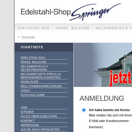
EDELSTAHL-BAU
FRANZ. BALKONE
GELÄNDERTEILE 
GELÄNDER-SETS FÜR ALLE MONTAGEMÖGLICHKEITEN
Startseite
STARTSEITE
EDELSTAHL-BAU
FRANZ. BALKONE
GELÄNDERTEILE F.
SELBSTMONTAGE
GELÄNDER-SETS FÜR ALLE
MONTAGEMÖGLICHKEITEN
HANDLÄUFE
MÜLLTONNENVERKLEIDUNG
VIDEO
FOTO-GALLERIE
ANMELDUNG
AGB
Ich habe bereits ein Konto
SITEMAP
Bitte melden Sie sich mit Ihr
ALLES ÜBER EDELSTAHL
KONTAKT
E-Mail oder Kundennummer:
IMPRESSUM
Kennwort:
SUCHE NACH PRODUKTEN