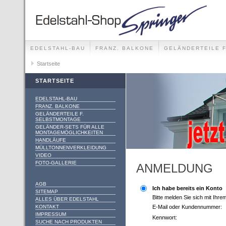
EDELSTAHL-BAU
FRANZ. BALKONE
GELÄNDERTEILE 
GELÄNDER-SETS FÜR ALLE MONTAGEMÖGLICHKEITEN
Startseite
STARTSEITE
EDELSTAHL-BAU
FRANZ. BALKONE
GELÄNDERTEILE F.
SELBSTMONTAGE
GELÄNDER-SETS FÜR ALLE
MONTAGEMÖGLICHKEITEN
HANDLÄUFE
MÜLLTONNENVERKLEIDUNG
VIDEO
FOTO-GALLERIE
ANMELDUNG
AGB
Ich habe bereits ein Konto
SITEMAP
Bitte melden Sie sich mit Ihr
ALLES ÜBER EDELSTAHL
KONTAKT
E-Mail oder Kundennummer:
IMPRESSUM
Kennwort:
SUCHE NACH PRODUKTEN