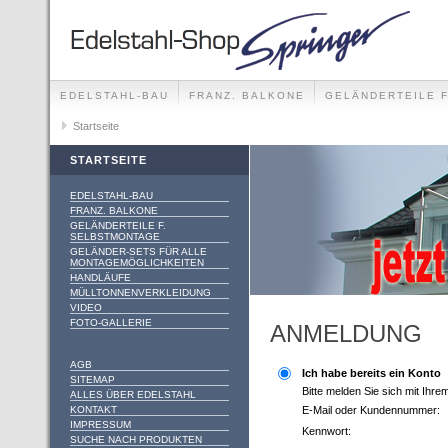
EDELSTAHL-BAU
FRANZ. BALKONE
GELÄNDERTEILE 
GELÄNDER-SETS FÜR ALLE MONTAGEMÖGLICHKEITEN
Startseite
STARTSEITE
EDELSTAHL-BAU
FRANZ. BALKONE
GELÄNDERTEILE F.
SELBSTMONTAGE
GELÄNDER-SETS FÜR ALLE
MONTAGEMÖGLICHKEITEN
HANDLÄUFE
MÜLLTONNENVERKLEIDUNG
VIDEO
FOTO-GALLERIE
ANMELDUNG
AGB
Ich habe bereits ein Konto
SITEMAP
Bitte melden Sie sich mit Ihr
ALLES ÜBER EDELSTAHL
KONTAKT
E-Mail oder Kundennummer:
IMPRESSUM
Kennwort:
SUCHE NACH PRODUKTEN