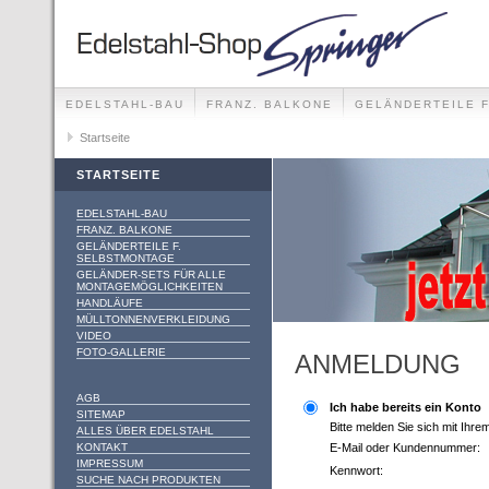
EDELSTAHL-BAU
FRANZ. BALKONE
GELÄNDERTEILE 
GELÄNDER-SETS FÜR ALLE MONTAGEMÖGLICHKEITEN
Startseite
STARTSEITE
EDELSTAHL-BAU
FRANZ. BALKONE
GELÄNDERTEILE F.
SELBSTMONTAGE
GELÄNDER-SETS FÜR ALLE
MONTAGEMÖGLICHKEITEN
HANDLÄUFE
MÜLLTONNENVERKLEIDUNG
VIDEO
FOTO-GALLERIE
ANMELDUNG
AGB
Ich habe bereits ein Konto
SITEMAP
Bitte melden Sie sich mit Ihr
ALLES ÜBER EDELSTAHL
KONTAKT
E-Mail oder Kundennummer:
IMPRESSUM
Kennwort:
SUCHE NACH PRODUKTEN