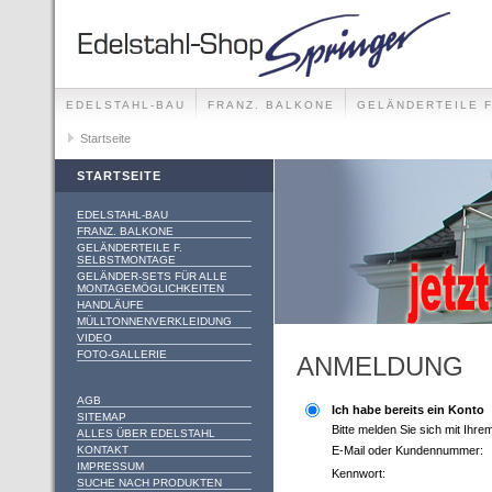
EDELSTAHL-BAU
FRANZ. BALKONE
GELÄNDERTEILE 
GELÄNDER-SETS FÜR ALLE MONTAGEMÖGLICHKEITEN
Startseite
STARTSEITE
EDELSTAHL-BAU
FRANZ. BALKONE
GELÄNDERTEILE F.
SELBSTMONTAGE
GELÄNDER-SETS FÜR ALLE
MONTAGEMÖGLICHKEITEN
HANDLÄUFE
MÜLLTONNENVERKLEIDUNG
VIDEO
FOTO-GALLERIE
ANMELDUNG
AGB
Ich habe bereits ein Konto
SITEMAP
Bitte melden Sie sich mit Ihr
ALLES ÜBER EDELSTAHL
KONTAKT
E-Mail oder Kundennummer:
IMPRESSUM
Kennwort:
SUCHE NACH PRODUKTEN