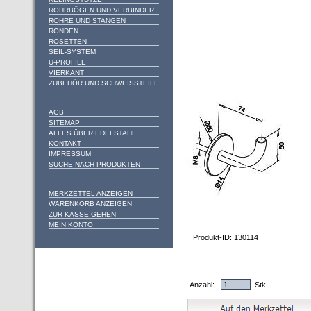
ROHRBÖGEN UND VERBINDER
ROHRE UND STANGEN
RONDEN
ROSETTEN
SEIL-SYSTEM
U-PROFILE
VIERKANT
ZUBEHÖR UND SCHWEISSTEILE
AGB
SITEMAP
ALLES ÜBER EDELSTAHL
KONTAKT
IMPRESSUM
SUCHE NACH PRODUKTEN
MERKZETTEL ANZEIGEN
WARENKORB ANZEIGEN
ZUR KASSE GEHEN
MEIN KONTO
Produkt-ID: 130114
Anzahl:
Stk